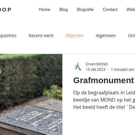
OOP
Home
Blog
Biografie
Contact
Web
xposities
Recent werk
Objecten
Algemeen
On
Erven MOND
15 okt 2023
1 minuten om 
Grafmonument
Op de begraafplaats in Lei
beeldje van MOND op het g
Het beeld heeft de titel ´De.