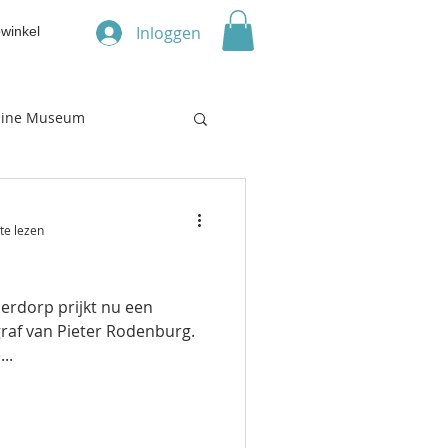
Inloggen
winkel
line Museum
te lezen
derdorp prijkt nu een
raf van Pieter Rodenburg.
..