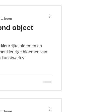
te lezen
ond object
 kleurrijke bloemen en
met kleurige bloemen van
n kunstwerk v
te lezen