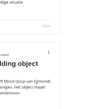
dige situatie
e lezen
lding object
eft Mond (Joop van Egmond)
kregen. Het object maakt
edententoon