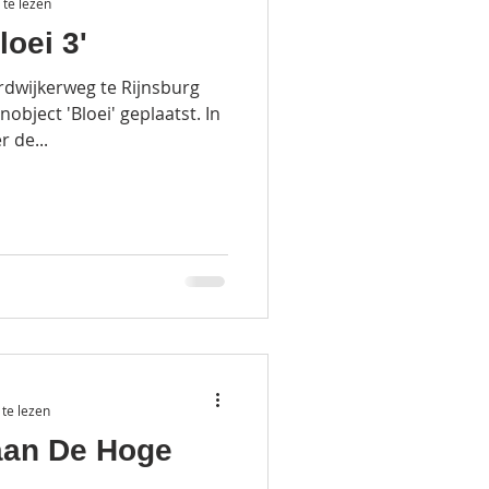
te lezen
loei 3'
dwijkerweg te Rijnsburg
object 'Bloei' geplaatst. In
r de...
te lezen
aan De Hoge