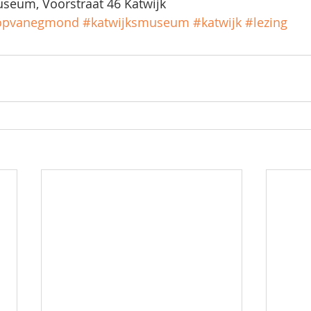
useum, Voorstraat 46 Katwijk
opvanegmond
#katwijksmuseum
#katwijk
#lezing