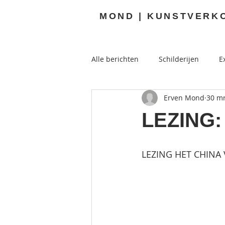
MOND | KUNSTVERK
Alle berichten
Schilderijen
E
Erven Mond
30 mr
Buitenkunst
LEZING:
LEZING HET CHIN