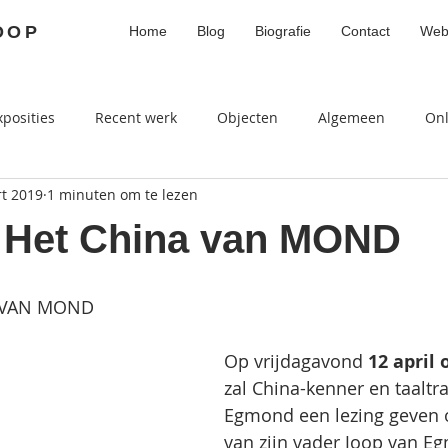
OOP
Home
Blog
Biografie
Contact
Web
xposities
Recent werk
Objecten
Algemeen
On
t 2019
1 minuten om te lezen
 Het China van MOND
A VAN MOND
​​Op vrijdagavond
 12 april
zal China-kenner en taaltra
Egmond een lezing geven o
van zijn vader Joop van 