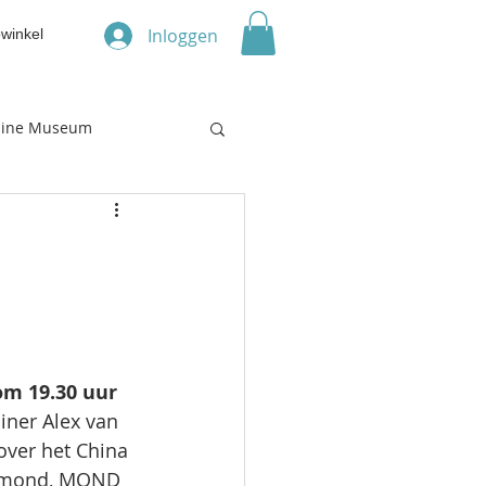
Inloggen
winkel
line Museum
 om 19.30 uur
iner Alex van 
ver het China 
Egmond, MOND 