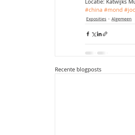
Locatie: Katwijks M
#china
#mond
#jo
Exposities
Algemeen
Recente blogposts