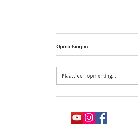
Opmerkingen
Plaats een opmerking...
Straatnaambord onthuld
voor E.E. Van der Laan in
Rijnsburg