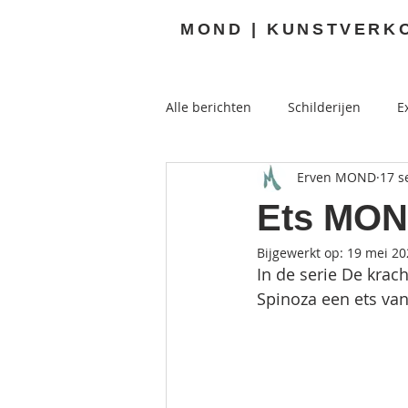
MOND | KUNSTVERK
Alle berichten
Schilderijen
E
Erven MOND
17 s
Buitenkunst
Ets MOND
Bijgewerkt op:
19 mei 20
In de serie De krac
Spinoza een ets va