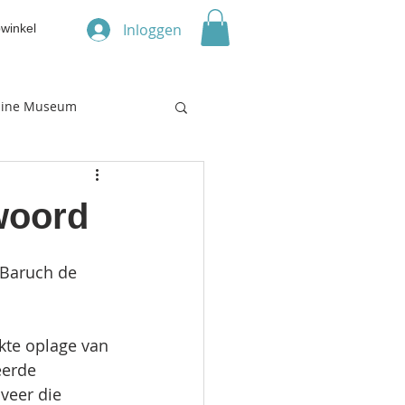
Inloggen
winkel
line Museum
woord
 Baruch de 
kte oplage van 
eerde 
veer die 