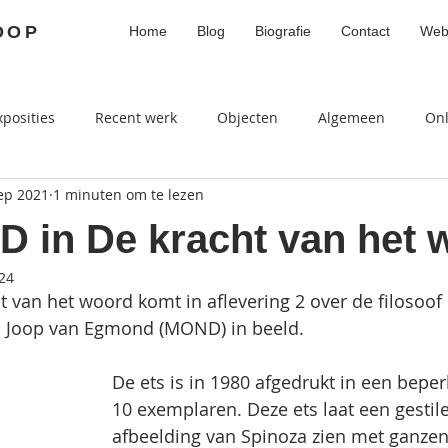
OOP
Home
Blog
Biografie
Contact
Web
xposities
Recent werk
Objecten
Algemeen
On
ep 2021
1 minuten om te lezen
 in De kracht van het 
24
ht van het woord komt in aflevering 2 over de filosoof
n Joop van Egmond (MOND) in beeld. 
De ets is in 1980 afgedrukt in een beper
10 exemplaren. Deze ets laat een gestil
afbeelding van Spinoza zien met ganzen