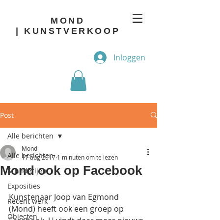
MOND
| KUNSTVERKOOP
Inloggen
Post
Alle berichten
Mond
Alle berichten
17 aug 2017
1 minuten om te lezen
Mond ook op Facebook
Schilderijen
Exposities
Kunstenaar Joop van Egmond 
Recent werk
(Mond) heeft ook een groep op 
Objecten