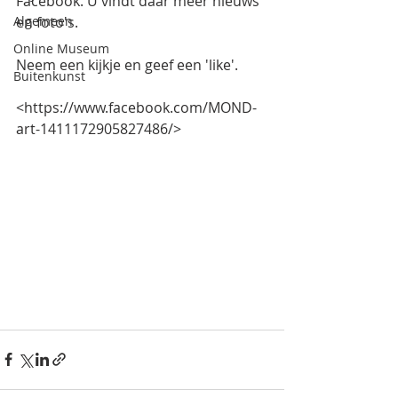
Facebook. U vindt daar meer nieuws 
Algemeen
en foto's.
Online Museum
Neem een kijkje en geef een 'like'.
Buitenkunst
<https://www.facebook.com/MOND-
art-1411172905827486/>