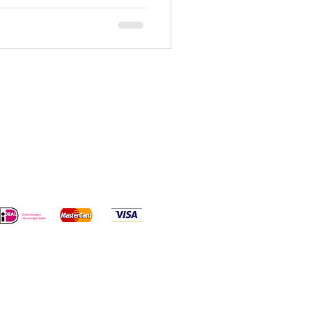
MEER
Disclaimer
Privacy
Algemene voorwaarden
Sitemap
MOND | Kunstverkoop
E-mail ons