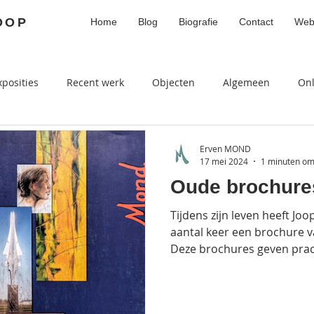
OOP
Home
Blog
Biografie
Contact
Web
xposities
Recent werk
Objecten
Algemeen
On
Erven MOND
17 mei 2024
1 minuten om
Oude brochur
Tijdens zijn leven heeft J
aantal keer een brochure v
Deze brochures geven prach