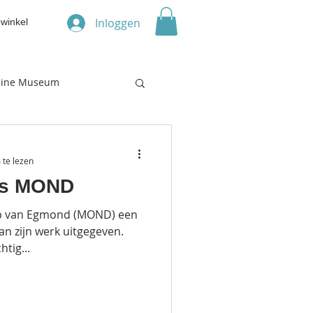
Inloggen
winkel
line Museum
 te lezen
es MOND
oop van Egmond (MOND) een
an zijn werk uitgegeven.
tig...