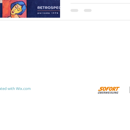
OVER
Contact
Onze locatie
Veelgestelde vragen
Verzending
Betaling
Voor bedrijven
Garantie & Retour
ated with
Wix.com