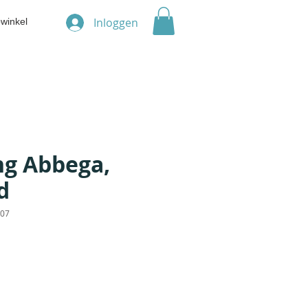
Inloggen
winkel
g Abbega,
d
B07