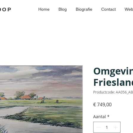
OOP
Home
Blog
Biografie
Contact
Web
Omgevin
Frieslan
Productcode: AA056_A
Prijs
€ 749,00
Aantal
*