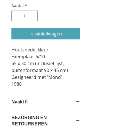
Aantal
*
In winkelwagen
Houtsnede, kleur
Exemplaar 6/10
65 x 30 cm (inclusief lijst,
buitenformaat 90 x 45 cm)
Gesigneerd met 'Mond'
1988
Naakt II
Dit naakt poseert tegen de
BEZORGING EN
achtergrond van een salontafel met
RETOURNEREN
een vaas bloemen. Het procedé van